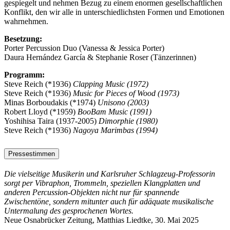
gespiegelt und nehmen Bezug zu einem enormen gesellschaftlichen
Konflikt, den wir alle in unterschiedlichsten Formen und Emotionen
wahrnehmen.
Besetzung:
Porter Percussion Duo (Vanessa & Jessica Porter)
Daura Hernández García & Stephanie Roser (Tänzerinnen)
Programm:
Steve Reich (*1936)
Clapping Music (1972)
Steve Reich (*1936)
Music for Pieces of Wood (1973)
Minas Borboudakis (*1974)
Unisono (2003)
Robert Lloyd (*1959)
BooBam Music (1991)
Yoshihisa Taira (1937-2005)
Dimorphie (1980)
Steve Reich (*1936)
Nagoya Marimbas (1994)
Pressestimmen
Die vielseitige Musikerin und Karlsruher Schlagzeug-Professorin
sorgt per Vibraphon, Trommeln, speziellen Klangplatten und
anderen Percussion-Objekten nicht nur für spannende
Zwischentöne, sondern mitunter auch für adäquate musikalische
Untermalung des gesprochenen Wortes.
Neue Osnabrücker Zeitung, Matthias Liedtke, 30. Mai 2025