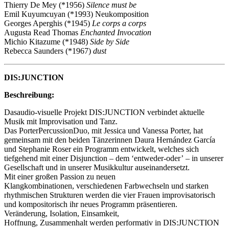
Thierry De Mey (*1956)
Silence must be
Emil Kuyumcuyan (*1993) Neukomposition
Georges Aperghis (*1945)
Le corps a corps
Augusta Read Thomas
Enchanted Invocation
Michio Kitazume (*1948)
Side by Side
Rebecca Saunders (*1967)
dust
DIS:JUNCTION
Beschreibung:
Dasaudio-visuelle Projekt DIS:JUNCTION verbindet aktuelle
Musik mit Improvisation und Tanz.
Das PorterPercussionDuo, mit Jessica und Vanessa Porter, hat
gemeinsam mit den beiden Tänzerinnen Daura Hernández García
und Stephanie Roser ein Programm entwickelt, welches sich
tiefgehend mit einer Disjunction – dem ‘entweder-oder’ – in unserer
Gesellschaft und in unserer Musikkultur auseinandersetzt.
Mit einer großen Passion zu neuen
Klangkombinationen, verschiedenen Farbwechseln und starken
rhythmischen Strukturen werden die vier Frauen improvisatorisch
und kompositorisch ihr neues Programm präsentieren.
Veränderung, Isolation, Einsamkeit,
Hoffnung, Zusammenhalt werden performativ in DIS:JUNCTION