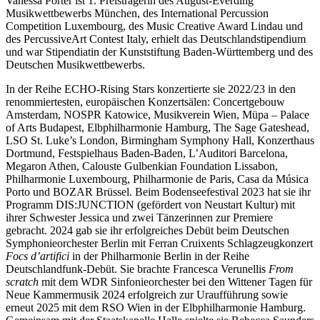
Vanessa Porter ist 1. Preisträgerin des August-Everding
Musikwettbewerbs München, des International Percussion
Competition Luxembourg, des Music Creative Award Lindau und
des PercussiveArt Contest Italy, erhielt das Deutschlandstipendium
und war Stipendiatin der Kunststiftung Baden-Württemberg und des
Deutschen Musikwettbewerbs.
In der Reihe ECHO-Rising Stars konzertierte sie 2022/23 in den
renommiertesten, europäischen Konzertsälen: Concertgebouw
Amsterdam, NOSPR Katowice, Musikverein Wien, Müpa – Palace
of Arts Budapest, Elbphilharmonie Hamburg, The Sage Gateshead,
LSO St. Luke’s London, Birmingham Symphony Hall, Konzerthaus
Dortmund, Festspielhaus Baden-Baden, L’Auditori Barcelona,
Megaron Athen, Calouste Gulbenkian Foundation Lissabon,
Philharmonie Luxembourg, Philharmonie de Paris, Casa da Música
Porto und BOZAR Brüssel. Beim Bodenseefestival 2023 hat sie ihr
Programm DIS:JUNCTION (gefördert von Neustart Kultur) mit
ihrer Schwester Jessica und zwei Tänzerinnen zur Premiere
gebracht. 2024 gab sie ihr erfolgreiches Debüt beim Deutschen
Symphonieorchester Berlin mit Ferran Cruixents Schlagzeugkonzert
Focs d’artifici
in der Philharmonie Berlin in der Reihe
Deutschlandfunk-Debüt. Sie brachte Francesca Verunellis
From
scratch
mit dem WDR Sinfonieorchester bei den Wittener Tagen für
Neue Kammermusik 2024 erfolgreich zur Uraufführung sowie
erneut 2025 mit dem RSO Wien in der Elbphilharmonie Hamburg.