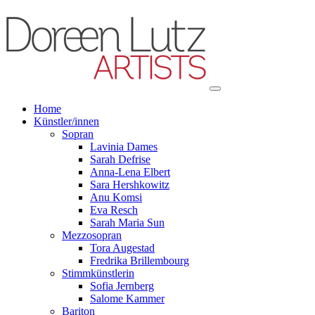
Home
Künstler/innen
Sopran
Lavinia Dames
Sarah Defrise
Anna-Lena Elbert
Sara Hershkowitz
Anu Komsi
Eva Resch
Sarah Maria Sun
Mezzosopran
Tora Augestad
Fredrika Brillembourg
Stimmkünstlerin
Sofia Jernberg
Salome Kammer
Bariton