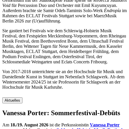
Gemeinsam mit der Staatskapelle Halle spielte sie Rebecca Saunders
Void
für Percussion Duo und Orchester mit Emil Kuyumcuyan.
Außerdem brachte sie Samir Odeh-Tamimis Solo-Werk
Éndropía
im
Rahmen des ECLAT Festivals Stuttgart sowie bei MaerzMusik
Berlin 2026 zur (Ur)aufführung.
Sie gastiert bei Festivals wie dem Schleswig-Holstein Musik
Festival, den Festspielen Mecklenburg-Vorpommern, dem Rheingau
Musik Festival, dem Beethovenfest Bonn, dem Ultraschall Festival
Berlin, den Wittener Tagen für Neue Kammermusik, den Kasseler
Musiktagen, ECLAT Stuttgart, dem Heidelberger Frühling, dem
Podium Festival Esslingen, dem Osterfestival Tirol, der
Schlossmediale Weingarten und Eclats Concerts Fribourg.
Von 2017-2018 unterrichtete sie an der Hochschule für Musik und
Darstellende Kunst in Stuttgart im Nebenfach Schlagwerk. Ab dem
Wintersemester 2024/25 ist sie Professorin für Schlagwerk an der
Hochschule für Musik Karlsruhe.
Aktuelles
Vanessa Porter: Sommerfestival-Debüts
Am
18./19. August 2026
ist die Perkussionistin
Vanessa Porter