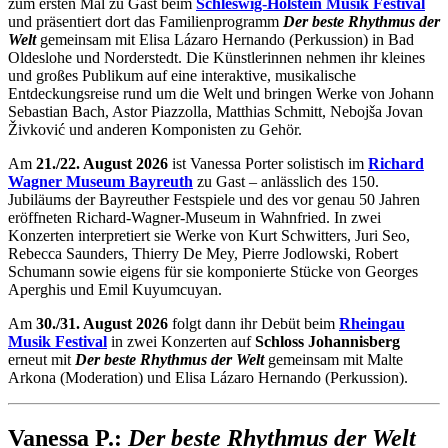
zum ersten Mal zu Gast beim
Schleswig-Holstein Musik Festival
und präsentiert dort das Familienprogramm
Der beste Rhythmus der
Welt
gemeinsam mit Elisa Lázaro Hernando (Perkussion) in Bad
Oldeslohe und Norderstedt. Die Künstlerinnen nehmen ihr kleines
und großes Publikum auf eine interaktive, musikalische
Entdeckungsreise rund um die Welt und bringen Werke von Johann
Sebastian Bach, Astor Piazzolla, Matthias Schmitt, Nebojša Jovan
Živković und anderen Komponisten zu Gehör.
Am
21./22. August 2026
ist Vanessa Porter solistisch im
Richard
Wagner Museum Bayreuth
zu Gast – anlässlich des 150.
Jubiläums der Bayreuther Festspiele und des vor genau 50 Jahren
eröffneten Richard-Wagner-Museum in Wahnfried. In zwei
Konzerten interpretiert sie Werke von Kurt Schwitters, Juri Seo,
Rebecca Saunders, Thierry De Mey, Pierre Jodlowski, Robert
Schumann sowie eigens für sie komponierte Stücke von Georges
Aperghis und Emil Kuyumcuyan.
Am
30./31. August 2026
folgt dann ihr Debüt beim
Rheingau
Musik Festival
in zwei Konzerten auf
Schloss Johannisberg
erneut mit
Der beste Rhythmus der Welt
gemeinsam mit Malte
Arkona (Moderation) und Elisa Lázaro Hernando (Perkussion).
Vanessa P.:
Der beste Rhythmus der Welt