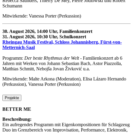
Rebecca Saunders, Thierry De Mey, Pierre Jodlowski und Robert
Schumann
Mitwirkende: Vanessa Porter (Perkussion)
30. August 2026, 14:00 Uhr, Familienkonzert
31. August 2026, 10:30 Uhr, Schulkonzert
Rheingau Musik Festival, Schloss Johannisberg, Fürst-von-
Metternich-Saal
Programm:
Der beste Rhythmus der Welt
- Familienkonzert ab 6
Jahren mit Werken von Johann Sebastian Bach, Astor Piazzolla,
Matthias Schmitt, Nebojša Jovan Živković u.a.
Mitwirkende: Malte Arkona (Moderation), Elisa Lázaro Hernando
(Perkussion), Vanessa Porter (Perkussion)
Projekte
BETTER ME
Beschreibung:
Ein aufregendes Programm mit Eigenkompositionen für Schlagzeug
Duo im Grenzbereich von Improvisation, Performance, Elektronik,