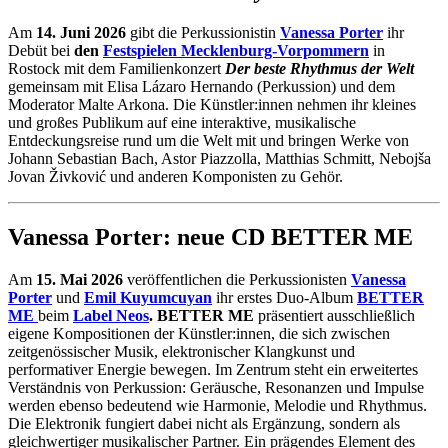
Am
14. Juni 2026
gibt die Perkussionistin
Vanessa Porter
ihr
Debüt bei
den
Festspielen Mecklenburg-Vorpommern
in
Rostock mit dem Familienkonzert
Der beste Rhythmus der Welt
gemeinsam mit Elisa Lázaro Hernando (Perkussion) und dem
Moderator Malte Arkona. Die Künstler:innen nehmen ihr kleines
und großes Publikum auf eine interaktive, musikalische
Entdeckungsreise rund um die Welt mit und bringen Werke von
Johann Sebastian Bach, Astor Piazzolla, Matthias Schmitt, Nebojša
Jovan Živković und anderen Komponisten zu Gehör.
Vanessa Porter: neue CD BETTER ME
Am
15. Mai 2026
veröffentlichen die Perkussionisten
Vanessa
Porter
und
Emil Kuyumcuyan
ihr erstes Duo-Album
BETTER
ME
beim
Label Neos
.
BETTER ME
präsentiert ausschließlich
eigene Kompositionen der Künstler:innen, die sich zwischen
zeitgenössischer Musik, elektronischer Klangkunst und
performativer Energie bewegen. Im Zentrum steht ein erweitertes
Verständnis von Perkussion: Geräusche, Resonanzen und Impulse
werden ebenso bedeutend wie Harmonie, Melodie und Rhythmus.
Die Elektronik fungiert dabei nicht als Ergänzung, sondern als
gleichwertiger musikalischer Partner. Ein prägendes Element des