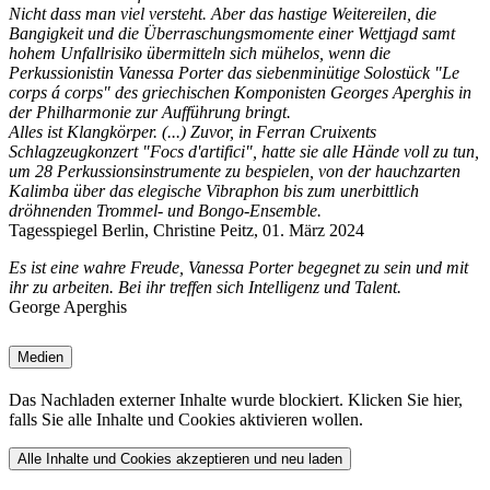
Nicht dass man viel versteht. Aber das hastige Weitereilen, die
Bangigkeit und die Überraschungsmomente einer Wettjagd samt
hohem Unfallrisiko übermitteln sich mühelos, wenn die
Perkussionistin Vanessa Porter das siebenminütige Solostück "Le
corps á corps" des griechischen Komponisten Georges Aperghis in
der Philharmonie zur Aufführung bringt.
Alles ist Klangkörper. (...) Zuvor, in Ferran Cruixents
Schlagzeugkonzert "Focs d'artifici", hatte sie alle Hände voll zu tun,
um 28 Perkussionsinstrumente zu bespielen, von der hauchzarten
Kalimba über das elegische Vibraphon bis zum unerbittlich
dröhnenden Trommel- und Bongo-Ensemble.
Tagesspiegel Berlin, Christine Peitz, 01. März 2024
Es ist eine wahre Freude, Vanessa Porter begegnet zu sein und mit
ihr zu arbeiten. Bei ihr treffen sich Intelligenz und Talent.
George Aperghis
Medien
Das Nachladen externer Inhalte wurde blockiert. Klicken Sie hier,
falls Sie alle Inhalte und Cookies aktivieren wollen.
Alle Inhalte und Cookies akzeptieren und neu laden