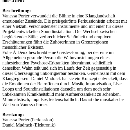
folie à deux
Beschreibung:
Vanessa Porter verwandelt die Bühne in eine Klanglandschaft
emotionaler Zustände. Die preisgekrönte Perkussionistin arbeitet mit
einer Vielzahl verschiedenster Instrumente und mit einer für dieses
Projekt entwickelten Soundinstallation. Der Wechsel zwischen
beglückender Stille, zerbrechlicher Schönheit und eruptiven
Erschütterungen führt die ZuhörerInnen in Grenzregionen
menschlicher Existenz.
Folie À Deux beschreibt eine Geistesstörung, bei der eine im
Allgemeinen gesunde Person die Wahnvorstellungen eines
nahestehenden Psychose-Erkrankten übernimmt, schließlich
denselben Wahn teilt und sich im Laufe der Zeit gegenseitig in
dieser Überzeugung unkorrigierbar bestärken. Gemeinsam mit dem
Klangregisseur Daniel Mudrack hat sie ein Konzept entwickelt, dass
die Emotionen der Betroffenen durch Musik, Improvisation, Live
Loops und Soundinstallationen darstellt, um dem noch sehr
unbekannten Krankheitsbild mehr Aufmerksamkeit zu schenken.
Minimalistisch, impulsiv, leidenschaftlich: Das ist die musikalische
Welt von Vanessa Porter.
Besetzung:
Vanessa Porter (Perkussion)
Daniel Mudrack (Elektronik)