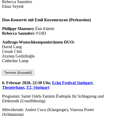
Rebecca Saunders
Elnaz Seyedi
Duo-Konzerte mit Emil Kuyumcuyan (Perkussion)
Philippe Manoury
État d'alerte
Rebecca Saunders
VOID
Auftrags-Wunschkomponist:innen DUO:
David Lang
Unsuk Chin
Zeynep Gedizlioğlu
Catherine Lamp
Termine (Auswahl)
6. Februar 2026, 22:30 Uhr,
Eclat Festival Stuttgart,
Theaterhaus, T2, Stuttgart
Programm: Samir Odeh-Tamimi
Éndropía
für Schlagzeug und
Elektronik (Uraufführung)
Mitwirkende: Andrei Cucu (Klangregie), Vanessa Porter
(Schlagzeug)