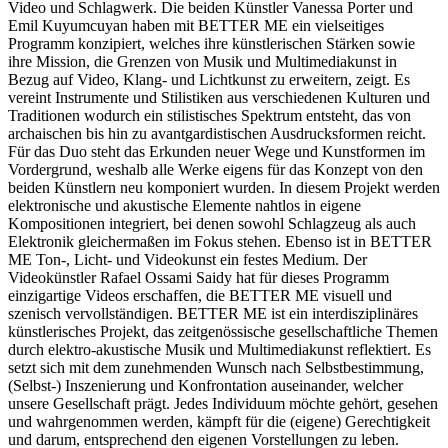
Video und Schlagwerk. Die beiden Künstler Vanessa Porter und
Emil Kuyumcuyan haben mit BETTER ME ein vielseitiges
Programm konzipiert, welches ihre künstlerischen Stärken sowie
ihre Mission, die Grenzen von Musik und Multimediakunst in
Bezug auf Video, Klang- und Lichtkunst zu erweitern, zeigt. Es
vereint Instrumente und Stilistiken aus verschiedenen Kulturen und
Traditionen wodurch ein stilistisches Spektrum entsteht, das von
archaischen bis hin zu avantgardistischen Ausdrucksformen reicht.
Für das Duo steht das Erkunden neuer Wege und Kunstformen im
Vordergrund, weshalb alle Werke eigens für das Konzept von den
beiden Künstlern neu komponiert wurden. In diesem Projekt werden
elektronische und akustische Elemente nahtlos in eigene
Kompositionen integriert, bei denen sowohl Schlagzeug als auch
Elektronik gleichermaßen im Fokus stehen. Ebenso ist in BETTER
ME Ton-, Licht- und Videokunst ein festes Medium. Der
Videokünstler Rafael Ossami Saidy hat für dieses Programm
einzigartige Videos erschaffen, die BETTER ME visuell und
szenisch vervollständigen. BETTER ME ist ein interdisziplinäres
künstlerisches Projekt, das zeitgenössische gesellschaftliche Themen
durch elektro-akustische Musik und Multimediakunst reflektiert. Es
setzt sich mit dem zunehmenden Wunsch nach Selbstbestimmung,
(Selbst-) Inszenierung und Konfrontation auseinander, welcher
unsere Gesellschaft prägt. Jedes Individuum möchte gehört, gesehen
und wahrgenommen werden, kämpft für die (eigene) Gerechtigkeit
und darum, entsprechend den eigenen Vorstellungen zu leben.