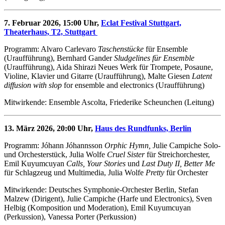
7. Februar 2026, 15:00 Uhr,
Eclat Festival Stuttgart,
Theaterhaus, T2, Stuttgart
Programm: Alvaro Carlevaro
Taschenstücke
für Ensemble
(Uraufführung), Bernhard Gander
Sludgelines für Ensemble
(Uraufführung), Aida Shirazi Neues Werk für Trompete, Posaune,
Violine, Klavier und Gitarre (Uraufführung), Malte Giesen
Latent
diffusion with slop
for ensemble and electronics (Uraufführung)
Mitwirkende: Ensemble Ascolta, Friederike Scheunchen (Leitung)
13. März 2026, 20:00 Uhr,
Haus des Rundfunks, Berlin
Programm: Jóhann Jóhannsson
Orphic Hymn,
Julie Campiche Solo-
und Orchesterstück, Julia Wolfe
Cruel Sister
für Streichorchester,
Emil Kuyumcuyan
Calls,
Your Stories
und
Last Duty II,
Better Me
für Schlagzeug und Multimedia, Julia Wolfe
Pretty
für Orchester
Mitwirkende: Deutsches Symphonie-Orchester Berlin, Stefan
Malzew (Dirigent), Julie Campiche (Harfe und Electronics), Sven
Helbig (Komposition und Moderation), Emil Kuyumcuyan
(Perkussion), Vanessa Porter (Perkussion)