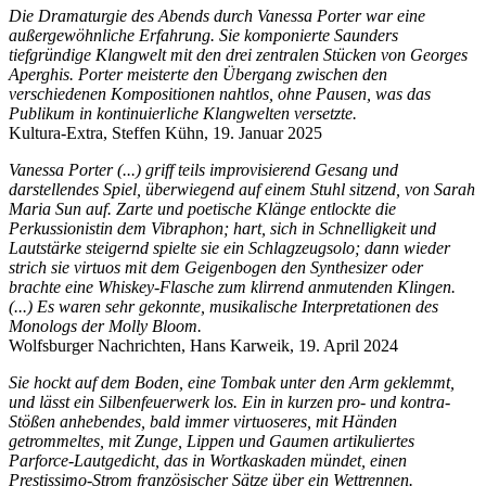
Die Dramaturgie des Abends durch Vanessa Porter war eine
außergewöhnliche Erfahrung. Sie komponierte Saunders
tiefgründige Klangwelt mit den drei zentralen Stücken von Georges
Aperghis. Porter meisterte den Übergang zwischen den
verschiedenen Kompositionen nahtlos, ohne Pausen, was das
Publikum in kontinuierliche Klangwelten versetzte.
Kultura-Extra, Steffen Kühn, 19. Januar 2025
Vanessa Porter (...) griff teils improvisierend Gesang und
darstellendes Spiel, überwiegend auf einem Stuhl sitzend, von Sarah
Maria Sun auf. Zarte und poetische Klänge entlockte die
Perkussionistin dem Vibraphon; hart, sich in Schnelligkeit und
Lautstärke steigernd spielte sie ein Schlagzeugsolo; dann wieder
strich sie virtuos mit dem Geigenbogen den Synthesizer oder
brachte eine Whiskey-Flasche zum klirrend anmutenden Klingen.
(...) Es waren sehr gekonnte, musikalische Interpretationen des
Monologs der Molly Bloom.
Wolfsburger Nachrichten, Hans Karweik, 19. April 2024
Sie hockt auf dem Boden, eine Tombak unter den Arm geklemmt,
und lässt ein Silbenfeuerwerk los. Ein in kurzen pro- und kontra-
Stößen anhebendes, bald immer virtuoseres, mit Händen
getrommeltes, mit Zunge, Lippen und Gaumen artikuliertes
Parforce-Lautgedicht, das in Wortkaskaden mündet, einen
Prestissimo-Strom französischer Sätze über ein Wettrennen.